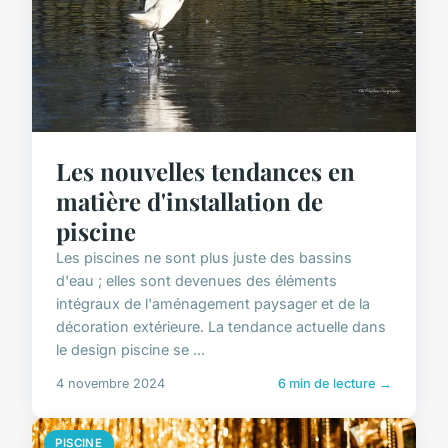
Les nouvelles tendances en
matière d'installation de
piscine
Les piscines ne sont plus juste des bassins
d'eau ; elles sont devenues des éléments
intégraux de l'aménagement paysager et de la
décoration extérieure. La tendance actuelle dans
le design piscine se ...
4 novembre 2024
6 min de lecture →
PISCINE