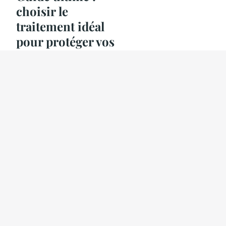
choisir le
traitement idéal
pour protéger vos
meubles de jardin
en bois des rayons
uv
4 novembre 2024
9 min
ACTU
Inspirez-vous :
idées ingénieuses
pour créer un coin
lecture dans votre
chambre parentale