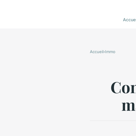
Accuei
Accueil
›
Immo
Con
m