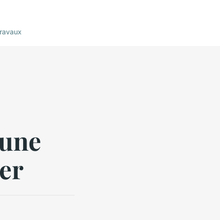
ravaux
 une
er