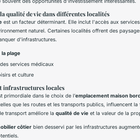
 souvent des opportunités d'investissement intéressantes.
la qualité de vie dans différentes localités
e
est un facteur déterminant. Elle inclut l'accès aux services 
nvironnement naturel. Certaines localités offrent des paysag
nquer d'infrastructures.
 la plage
é des services médicaux
isirs et culture
et infrastructures locales
st primordiale dans le choix de l’
emplacement maison bord
telles que les routes et les transports publics, influencent la 
e transport améliore la
qualité de vie
et la valeur de la pro
bilier côtier
bien desservi par les infrastructures augmente 
tentiels.