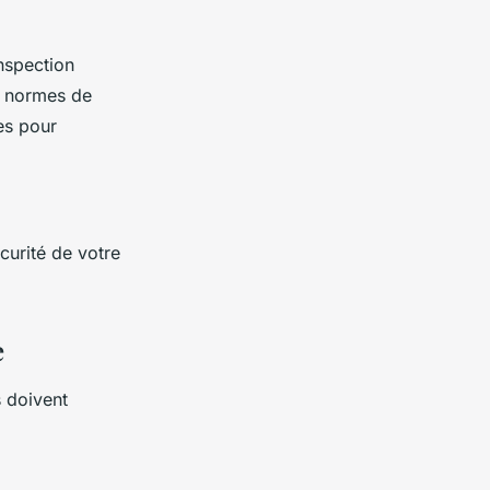
nspection
x normes de
es pour
curité de votre
e
 doivent