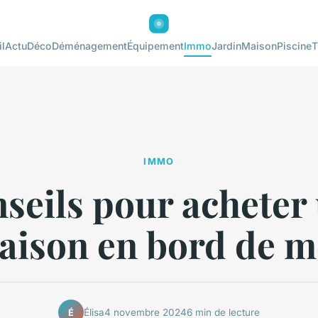
l
Actu
Déco
Déménagement
Équipement
Immo
Jardin
Maison
Piscine
T
IMMO
seils pour acheter
aison en bord de m
Élisa
4 novembre 2024
6 min de lecture
É