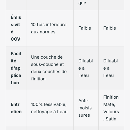
que
Émis
sivit
10 fois inférieure
Faible
Faible
é
aux normes
COV
Facil
Une couche de
ité
Diluabl
Diluabl
sous-couche et
d'ap
e à
e à
deux couches de
plica
l'eau
l'eau
finition
tion
Finition
Anti-
Entr
100% lessivable,
Mate,
moisis
etien
nettoyage à l'eau
Velours
sures
, Satin