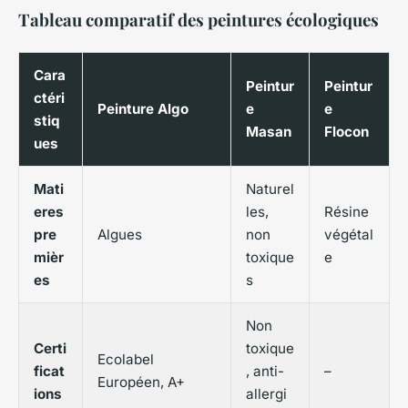
Tableau comparatif des peintures écologiques
Cara
Peintur
Peintur
ctéri
Peinture Algo
e
e
stiq
Masan
Flocon
ues
Mati
Naturel
eres
les,
Résine
pre
Algues
non
végétal
mièr
toxique
e
es
s
Non
Certi
toxique
Ecolabel
ficat
, anti-
–
Européen, A+
ions
allergi